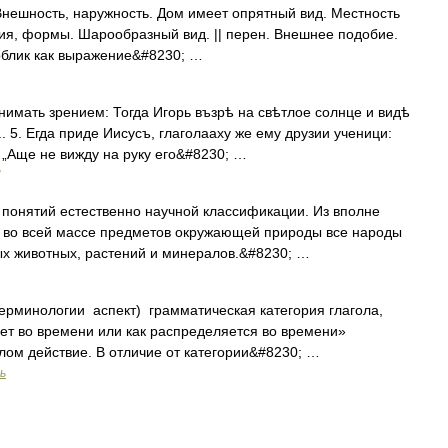
 Внешность, наружность. Дом имеет опрятный вид. Местность
ия, формы. Шарообразный вид. || перен. Внешнее подобие.
 облик как выражение&#8230; …
нимать зрением: Тогда Игорь възрѣ на свѣтлое солнце и видѣ
. 5. Егда приде Иисусъ, глаголааху же ему друзии ученици:
 „Аще не вижду на руку его&#8230; …
 понятий естественно научной классификации. Из вполне
я во всей массе предметов окружающей природы все народы
ых животных, растений и минералов.&#8230; …
ерминологии аспект) грамматическая категория глагола,
ет во времени или как распределяется во времени»
олом действие. В отличие от категории&#8230; …
ь