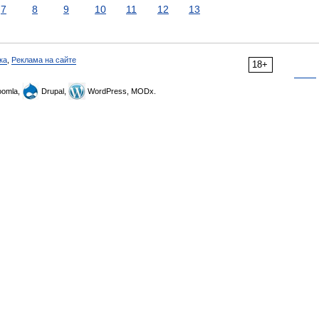
7
8
9
10
11
12
13
ка
,
Реклама на сайте
18+
omla,
Drupal,
WordPress, MODx.