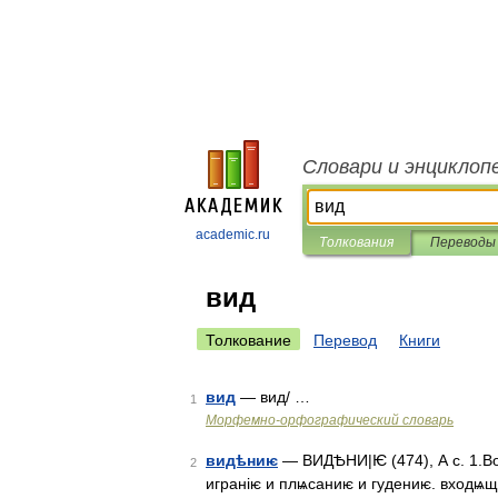
Словари и энциклоп
academic.ru
Толкования
Переводы
вид
Толкование
Перевод
Книги
вид
— вид/ …
1
Морфемно-орфографический словарь
видѣниѥ
— ВИДѢНИ|Ѥ (474), А с. 1.Во
2
игранiѥ и плѩсаниѥ и гудениѥ. входѩщ