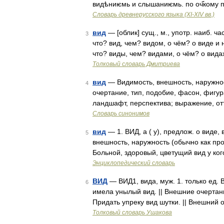
видѣниѥмь и слышаниѥмь. по оч҃кому 
Словарь древнерусского языка (XI-XIV вв.)
вид
— [облик] сущ., м., употр. наиб. ча
3
что? вид, чем? видом, о чём? о виде и н
что? виды, чем? видами, о чём? о вид
Толковый словарь Дмитриева
вид
— Видимость, внешность, наружност
4
очертание, тип, подобие, фасон, фигур
ландшафт, перспектива; выражение, от
Словарь синонимов
вид
— 1. ВИД, а ( у), предлож. о виде, в
5
внешность, наружность (обычно как про
Больной, здоровый, цветущий вид у ко
Энциклопедический словарь
ВИД
— ВИД1, вида, муж. 1. только ед.
6
имела унылый вид. || Внешние очертан
Придать упреку вид шутки. || Внешний
Толковый словарь Ушакова