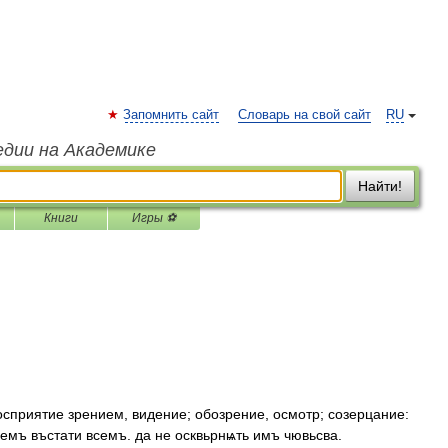
Запомнить сайт
Словарь на свой сайт
RU
едии на Академике
Найти!
Книги
Игры ⚽
сприятие зрением, видение; обозрение, осмотр; созерцание:
емъ въстати всемъ. да не осквьрнѩть имъ чювьсва.