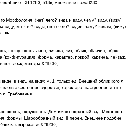
повелѣнию. КН 1280, 513в; множицею на&#8230; …
сто Морфология: (нет) чего? вида и виду, чему? виду, (вижу)
а виду; мн. что? виды, (нет) чего? видов, чему? видам, (вижу)
ах вн …
ь, поверхность, лицо, личина, лик, облик, обличие, образ,
а (конфигурация), форма, характер, покрой; картина, пейзаж,
тенок; лоск, мишура.&#8230; …
 виде, в виду, на виду; м. 1. только ед. Внешний облик кого л.;
явление состояния здоровья, характера, настроения и т.п.).
го л. Требования …
 Внешность, наружность. Дом имеет опрятный вид. Местность
ия, формы. Шарообразный вид. || перен. Внешнее подобие.
 облик как выражение&#8230; …