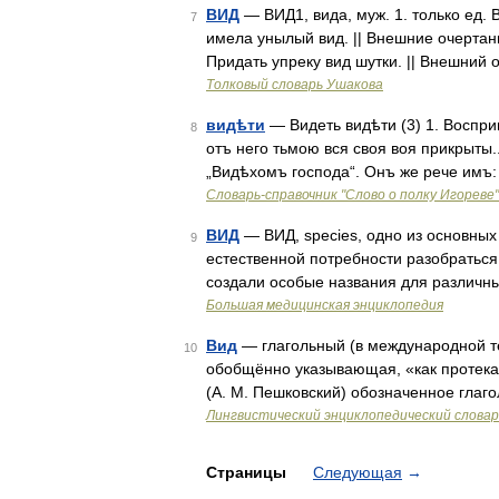
ВИД
— ВИД1, вида, муж. 1. только ед.
7
имела унылый вид. || Внешние очертан
Придать упреку вид шутки. || Внешний
Толковый словарь Ушакова
видѣти
— Видеть видѣти (3) 1. Воспри
8
отъ него тьмою вся своя воя прикрыты..
„Видѣхомъ господа“. Онъ же рече имъ:
Словарь-справочник "Слово о полку Игореве"
ВИД
— ВИД, species, одно из основных
9
естественной потребности разобратьс
создали особые названия для различн
Большая медицинская энциклопедия
Вид
— глагольный (в международной т
10
обобщённо указывающая, «как протека
(А. М. Пешковский) обозначенное глаг
Лингвистический энциклопедический словар
Страницы
Следующая
→